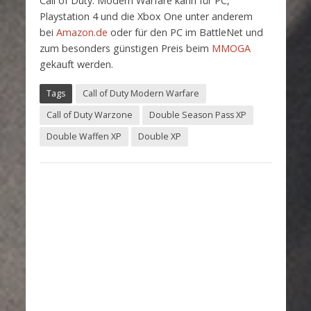
Call of Duty: Modern Warfare kann für PC,
Playstation 4 und die Xbox One unter anderem
bei
Amazon.de
oder für den PC im BattleNet und
zum besonders günstigen Preis beim
MMOGA
gekauft werden.
Tags
Call of Duty Modern Warfare
Call of Duty Warzone
Double Season Pass XP
Double Waffen XP
Double XP