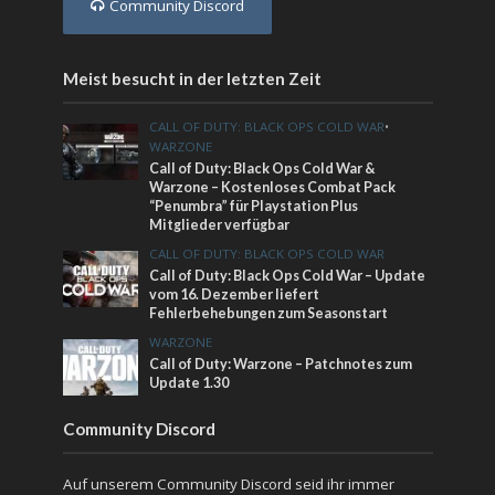
Community Discord
Meist besucht in der letzten Zeit
CALL OF DUTY: BLACK OPS COLD WAR
•
WARZONE
Call of Duty: Black Ops Cold War &
Warzone – Kostenloses Combat Pack
“Penumbra” für Playstation Plus
Mitglieder verfügbar
CALL OF DUTY: BLACK OPS COLD WAR
Call of Duty: Black Ops Cold War – Update
vom 16. Dezember liefert
Fehlerbehebungen zum Seasonstart
WARZONE
Call of Duty: Warzone – Patchnotes zum
Update 1.30
Community Discord
Auf unserem Community Discord seid ihr immer