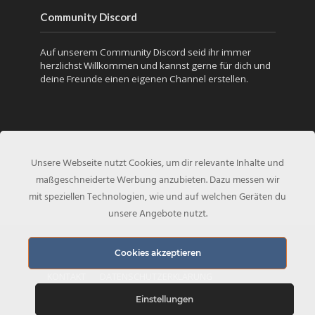
Community Discord
Auf unserem Community Discord seid ihr immer
herzlichst Willkommen und kannst gerne für dich und
deine Freunde einen eigenen Channel erstellen.
Unsere Webseite nutzt Cookies, um dir relevante Inhalte und
maßgeschneiderte Werbung anzubieten. Dazu messen wir
mit speziellen Technologien, wie und auf welchen Geräten du
unsere Angebote nutzt.
Copyright © 2020 - Created by
COD-Inside.de
Cookies akzeptieren
KONTAKT
DATENSCHUTZERKLÄRUNG
Einstellungen
IMPRESSUM