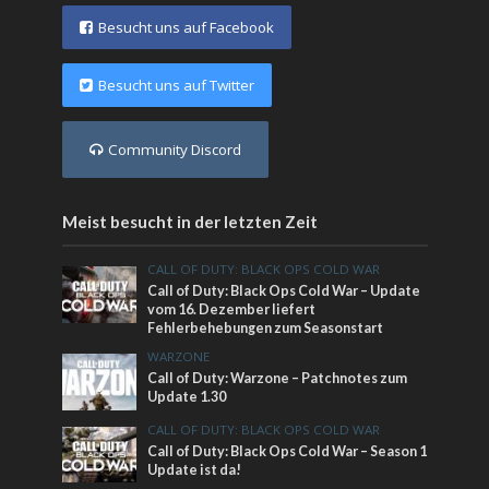
Besucht uns auf Facebook
Besucht uns auf Twitter
Community Discord
Meist besucht in der letzten Zeit
CALL OF DUTY: BLACK OPS COLD WAR
Call of Duty: Black Ops Cold War – Update
vom 16. Dezember liefert
Fehlerbehebungen zum Seasonstart
WARZONE
Call of Duty: Warzone – Patchnotes zum
Update 1.30
CALL OF DUTY: BLACK OPS COLD WAR
Call of Duty: Black Ops Cold War – Season 1
Update ist da!