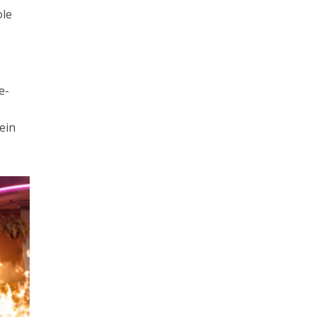
ole
n
e-
 ein