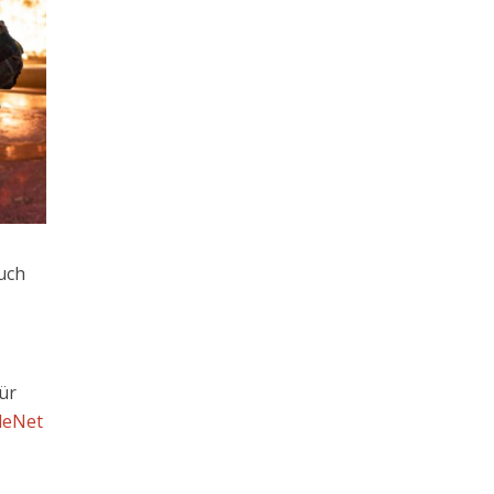
uch
für
leNet