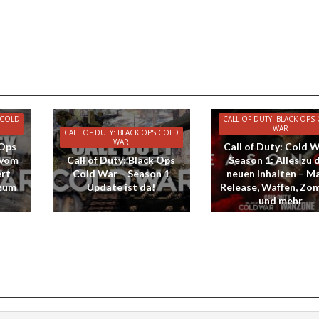
 COLD
CALL OF DUTY: BLACK OPS
WAR
CALL OF DUTY: BLACK OPS COLD
WAR
 Ops
Call of Duty: Cold W
 vom
Call of Duty: Black Ops
Season 1: Alles zu 
ert
Cold War – Season 1
neuen Inhalten – M
 zum
Update ist da!
Release, Waffen, Zo
und mehr