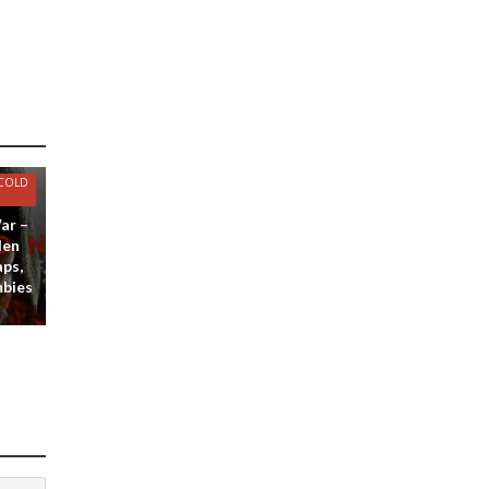
 COLD
ar –
den
aps,
mbies