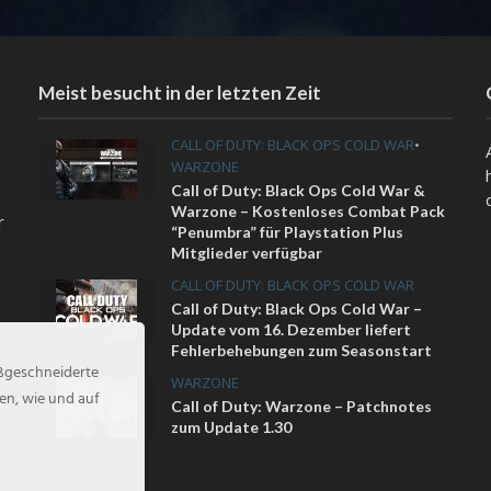
Meist besucht in der letzten Zeit
CALL OF DUTY: BLACK OPS COLD WAR
•
WARZONE
Call of Duty: Black Ops Cold War &
Warzone – Kostenloses Combat Pack
r
“Penumbra” für Playstation Plus
Mitglieder verfügbar
CALL OF DUTY: BLACK OPS COLD WAR
Call of Duty: Black Ops Cold War –
Update vom 16. Dezember liefert
Fehlerbehebungen zum Seasonstart
aßgeschneiderte
WARZONE
en, wie und auf
Call of Duty: Warzone – Patchnotes
zum Update 1.30