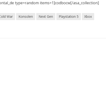
izontal_de type=random items=1]codbocw[/asa_collection]
 Cold War
Konsolen
Next Gen
Playstation 5
Xbox