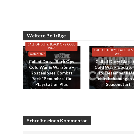
Weitere Beiträge
CALL OF DUTY: BLACK OPS COLD
WAR
CALL OF DUTY: BLACK OPS
WARZONE
WAR
Call of Duty: Black Ops
Call of Duty: Black
Cold War & Warzone –
Cold War – Update
Kostenloses Combat
16. Dezember lief
Pack “Penumbra” für
Fehlerbehebungen
Playstation Plus
Seasonstart
Mitglieder verfügbar
Schreibe einen Kommentar