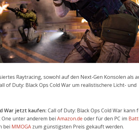
iertes Raytracing, sowohl auf den Next-Gen Konsolen als a
ll of Duty: Black Ops Cold War um realistischere Licht- und
old War
jetzt kaufen:
Call of Duty: Black Ops Cold War kann 
ox One unter anderem bei
Amazon.de
oder für den PC im
Batt
n bei
MMOGA
zum günstigsten Preis gekauft werden.