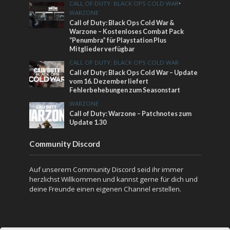
CALL OF DUTY: BLACK OPS COLD WAR
•
WARZONE
Call of Duty: Black Ops Cold War &
Warzone – Kostenloses Combat Pack
“Penumbra” für Playstation Plus
Mitglieder verfügbar
CALL OF DUTY: BLACK OPS COLD WAR
Call of Duty: Black Ops Cold War – Update
vom 16. Dezember liefert
Fehlerbehebungen zum Seasonstart
WARZONE
Call of Duty: Warzone – Patchnotes zum
Update 1.30
Community Discord
Auf unserem Community Discord seid ihr immer
herzlichst Willkommen und kannst gerne für dich und
deine Freunde einen eigenen Channel erstellen.