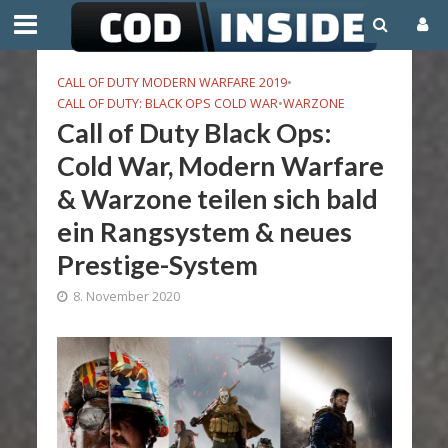
CALL OF DUTY MODERN WARFARE 2019
•
CALL OF DUTY: BLACK OPS COLD WAR
•
WARZONE
Call of Duty Black Ops:
Cold War, Modern Warfare
& Warzone teilen sich bald
ein Rangsystem & neues
Prestige-System
8. November 2020