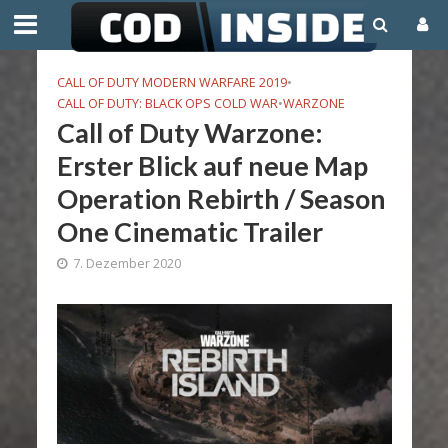
CALL OF DUTY MODERN WARFARE 2019
•
CALL OF DUTY: BLACK OPS COLD WAR
•
WARZONE
Call of Duty Warzone:
Erster Blick auf neue Map
Operation Rebirth / Season
One Cinematic Trailer
7. Dezember 2020