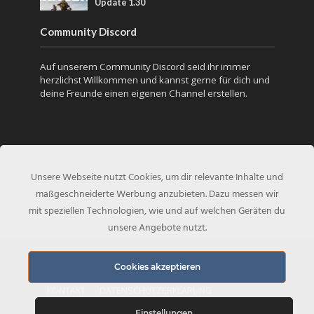
Update 1.30
Community Discord
Auf unserem Community Discord seid ihr immer
herzlichst Willkommen und kannst gerne für dich und
deine Freunde einen eigenen Channel erstellen.
Unsere Webseite nutzt Cookies, um dir relevante Inhalte und
maßgeschneiderte Werbung anzubieten. Dazu messen wir
mit speziellen Technologien, wie und auf welchen Geräten du
unsere Angebote nutzt.
Copyright © 2020 - Created by
COD-Inside.de
Cookies akzeptieren
KONTAKT
DATENSCHUTZERKLÄRUNG
Einstellungen