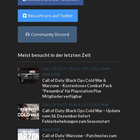
Besucht uns auf Twitter
Community Discord
Meist besucht in der letzten Zeit
CALL OF DUTY: BLACK OPS COLD WAR
•
WARZONE
Call of Duty: Black Ops Cold War &
Warzone – Kostenloses Combat Pack
“Penumbra” für Playstation Plus
Mitglieder verfügbar
CALL OF DUTY: BLACK OPS COLD WAR
Call of Duty: Black Ops Cold War – Update
vom 16. Dezember liefert
Fehlerbehebungen zum Seasonstart
WARZONE
Call of Duty: Warzone – Patchnotes zum