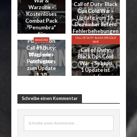
War &
Call of Duty: Black
Warzone –
Ops Cold War –
Kostenloses
Update vom 16.
Combat Pack
Dezember liefert
“Penumbra”
Fehlerbehebungen
für
zum Seasonstart
CALL OF DUTY: BLACK OPS COLD
Playstation
WARZONE
WAR
Plus
Call of Duty:
Call of Duty:
Mitglieder
Warzone –
Black Ops Cold
verfügbar
Patchnotes
War – Season
zum Update
1 Update ist
1.30
da!
Schreibe einen Kommentar
Schreibe einen Kommentar...