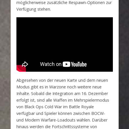
möglicherweise zusätzliche Respawn-Optionen zur
Verfügung stehen.
Abgesehen von der neuen Karte und dem neuen
Modus gibt es in Warzone noch weitere neue
Inhalte. Sobald die Integration am 16. Dezember
erfolgt ist, sind alle Waffen im Mehrspielermodus
von Black Ops Cold War im Battle Royale
verfügbar und Spieler können zwischen BOCW-
und Modern Warfare-Loadouts wählen. Darüber
hinaus werden die Fortschrittssysteme von