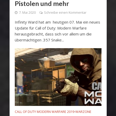
Pistolen und mehr
7. Mai 2020
Schreibe einen Kommentar
Infinity Ward hat am heutigen 07. Mai ein neues
Update für Call of Duty: Modern Warfare
herausgebracht, dass sich vor allem um die
übermächtigen .357 Snake...
CALL OF DUTY MODERN WARFARE 2019
WARZONE
•