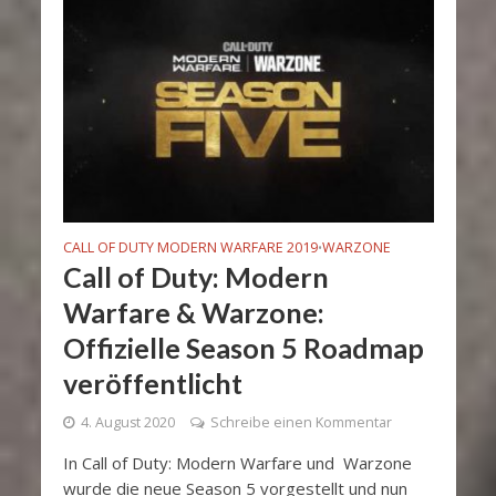
CALL OF DUTY MODERN WARFARE 2019
WARZONE
•
Call of Duty: Modern
Warfare & Warzone:
Offizielle Season 5 Roadmap
veröffentlicht
4. August 2020
Schreibe einen Kommentar
In Call of Duty: Modern Warfare und Warzone
wurde die neue Season 5 vorgestellt und nun