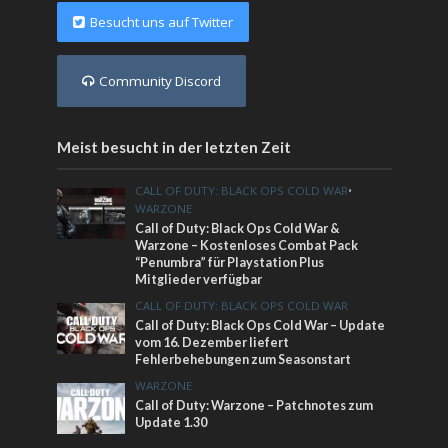
Besucht uns auf Twitter
Community Discord
Meist besucht in der letzten Zeit
CALL OF DUTY: BLACK OPS COLD WAR
•
WARZONE
Call of Duty: Black Ops Cold War &
Warzone – Kostenloses Combat Pack
“Penumbra” für Playstation Plus
Mitglieder verfügbar
CALL OF DUTY: BLACK OPS COLD WAR
Call of Duty: Black Ops Cold War – Update
vom 16. Dezember liefert
Fehlerbehebungen zum Seasonstart
WARZONE
Call of Duty: Warzone – Patchnotes zum
Update 1.30