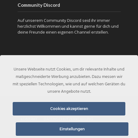
Community Discord
Auf unserem Community Discord seid ihr immer
herzlichst Willkommen und kannst gerne für dich und
deine Freunde einen eigenen Channel erstellen.
Unsere Webseite nutzt Cookies, um dir relevante Inhalte und
maßgeschneiderte Werbung anzubieten. Dazu messen wir
mit speziellen Technologien, wie und auf welchen Geräten du
unsere Angebote nutzt.
Copyright © 2020 - Created by
COD-Inside.de
Cookies akzeptieren
KONTAKT
DATENSCHUTZERKLÄRUNG
Einstellungen
IMPRESSUM