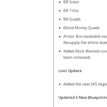
BR Solos
BR Trios
BR Quads
Blood Money Quads
Armor Box (available via
Resupply the entire tea
Added Most Wanted contr
been removed)
Loot Update
Added the new SKS (lege
Updated 5 New Blueprints