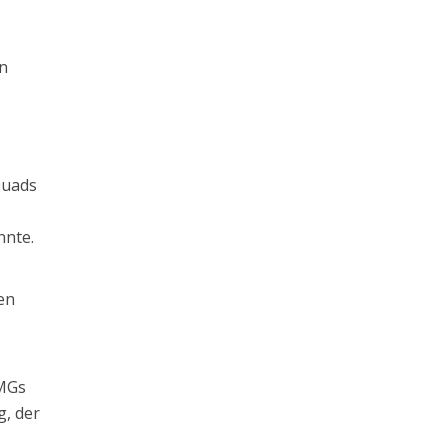
en
Quads
nnte.
en
SMGs
g, der