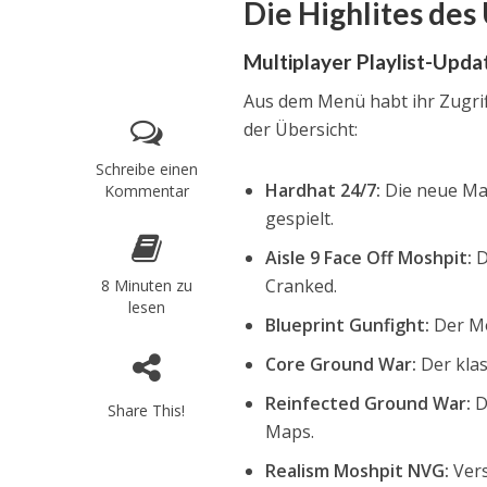
Die Highlites des
Multiplayer Playlist-Upda
Aus dem Menü habt ihr Zugriff
der Übersicht:
Schreibe einen
Hardhat 24/7:
Die neue Map
Kommentar
gespielt.
Aisle 9
Face Off Moshpit:
D
Cranked.
8 Minuten zu
lesen
Blueprint Gunfight:
Der Mo
Core Ground War:
Der kla
Reinfected Ground War:
D
Share This!
Maps.
Realism Moshpit NVG:
Vers