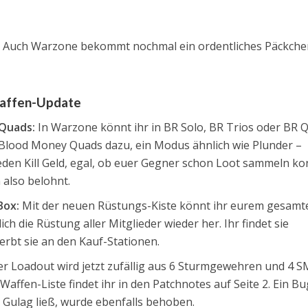
ale? Auch Warzone bekommt nochmal ein ordentliches Päckch
affen-Update
 Quads:
In Warzone könnt ihr in BR Solo, BR Trios oder BR 
lood Money Quads dazu, ein Modus ähnlich wie Plunder –
 jeden Kill Geld, egal, ob euer Gegner schon Loot sammeln ko
 also belohnt.
Box:
Mit der neuen Rüstungs-Kiste könnt ihr eurem gesamt
ich die Rüstung aller Mitglieder wieder her. Ihr findet sie
rbt sie an den Kauf-Stationen.
r Loadout wird jetzt zufällig aus 6 Sturmgewehren und 4 
affen-Liste findet ihr in den Patchnotes auf Seite 2. Ein Bu
 Gulag ließ, wurde ebenfalls behoben.