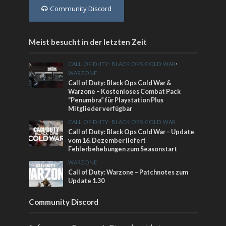
Community Discord
Meist besucht in der letzten Zeit
CALL OF DUTY: BLACK OPS COLD WAR
•
WARZONE
Call of Duty: Black Ops Cold War &
Warzone – Kostenloses Combat Pack
“Penumbra” für Playstation Plus
Mitglieder verfügbar
CALL OF DUTY: BLACK OPS COLD WAR
Call of Duty: Black Ops Cold War – Update
vom 16. Dezember liefert
Fehlerbehebungen zum Seasonstart
WARZONE
Call of Duty: Warzone – Patchnotes zum
Update 1.30
Community Discord